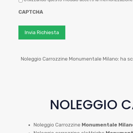
r
CAPTCHA
i
v
a
c
y
*
Noleggio Carrozzine Monumentale Milano: ha sc
NOLEGGIO C
Noleggio Carrozzine
Monumentale Milan