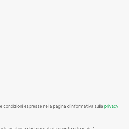
 condizioni espresse nella pagina d'informativa sulla
privacy
e la gestione dei tuoi dati da questo sito web.
*