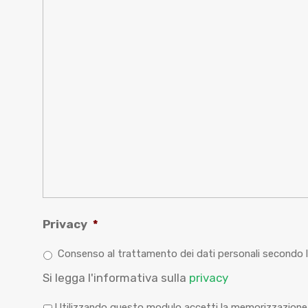
Privacy
*
Consenso al trattamento dei dati personali secondo le
Si legga l'informativa sulla
privacy
P
Utilizzando questo modulo accetti la memorizzazione 