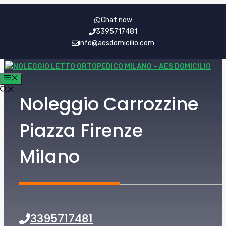
Vai
Chat now
al
3395717481
contenuto
info@aesdomicilio.com
MENU
Noleggio Carrozzine
Piazza Firenze
Milano
3395717481