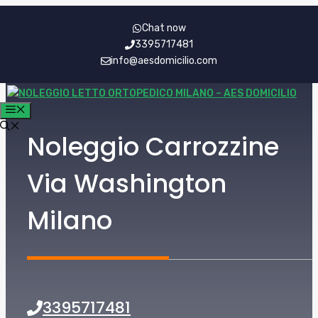
Vai
Chat now
al
3395717481
contenuto
info@aesdomicilio.com
MENU
Noleggio Carrozzine
Via Washington
Milano
3395717481