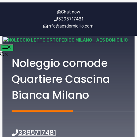
Vai
Chat now
al
3395717481
contenuto
info@aesdomicilio.com
MENU
Noleggio comode
Quartiere Cascina
Bianca Milano
3395717481