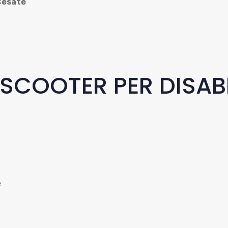
esate
SCOOTER PER DISABI
e