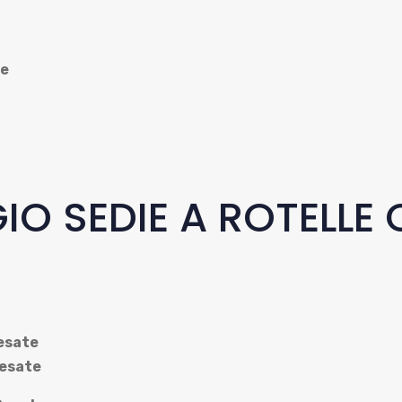
e
IO SEDIE A ROTELLE 
esate
esate