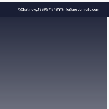
Chat now
3395717481
info@aesdomicilio.com