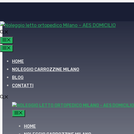
Vai
al
contenuto
MENU
MENU
HOME
NOLEGGIO CARROZZINE MILANO
BLOG
CONTATTI
MENU
HOME