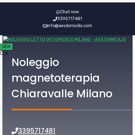
Vai
Chat now
al
3395717481
contenuto
info@aesdomicilio.com
MENU
Noleggio
magnetoterapia
Chiaravalle Milano
3395717481