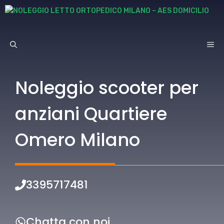
Vai
al
contenuto
ME
Noleggio scooter per
anziani Quartiere
Omero Milano
3395717481
Chatta con noi