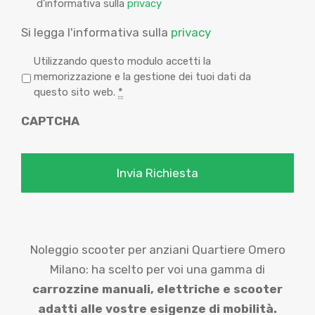
d'informativa sulla
privacy
Si legga l'informativa sulla
privacy
P
Utilizzando questo modulo accetti la
r
memorizzazione e la gestione dei tuoi dati da
i
questo sito web.
*
v
CAPTCHA
a
c
y
*
Noleggio scooter per anziani Quartiere Omero
Milano: ha scelto per voi una gamma di
carrozzine manuali,
elettriche e scooter
adatti alle vostre esigenze di mobilità.