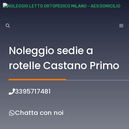
Vai
al
contenuto
ME
Noleggio sedie a
rotelle Castano Primo
3395717481
Chatta con noi