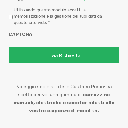
P
Utilizzando questo modulo accetti la
r
memorizzazione e la gestione dei tuoi dati da
i
questo sito web.
*
v
CAPTCHA
a
c
y
*
Noleggio sedie a rotelle Castano Primo: ha
scelto per voi una gamma di
carrozzine
manuali,
elettriche e scooter adatti alle
vostre esigenze di mobilità.