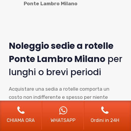
Ponte Lambro Milano
Noleggio sedie a rotelle
Ponte Lambro Milano
per
lunghi o brevi periodi
Acquistare una sedia a rotelle comporta un
costo non indifferente e spesso per niente
necessario, soprattutto se viene utilizzata
raramente o addirittura solo per un breve
CHIAMA ORA
WHATSAPP
Ordini in 24H
periodo, ad esempio in occasione di un
intervento chirurgico ortopedico, di un periodo di