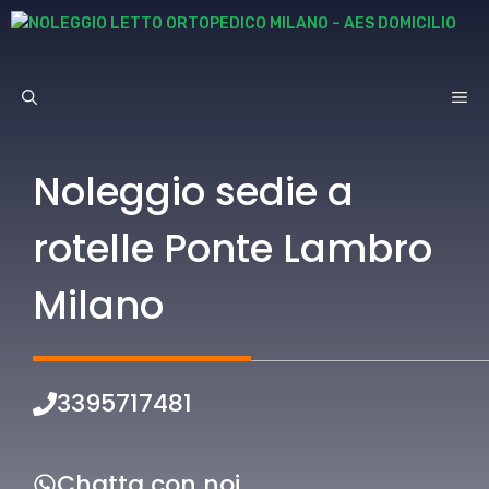
Vai
al
contenuto
ME
Noleggio sedie a
rotelle Ponte Lambro
Milano
3395717481
Chatta con noi