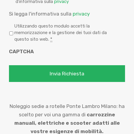
d'informativa sulla
privacy
Si legga l'informativa sulla
privacy
P
Utilizzando questo modulo accetti la
r
memorizzazione e la gestione dei tuoi dati da
i
questo sito web.
*
v
CAPTCHA
a
c
y
*
Noleggio sedie a rotelle Ponte Lambro Milano: ha
scelto per voi una gamma di
carrozzine
manuali,
elettriche e scooter adatti alle
vostre esigenze di mobilità.