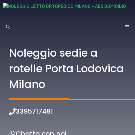
Vai
al
contenuto
ME
Noleggio sedie a
rotelle Porta Lodovica
Milano
3395717481
Chatta con noi