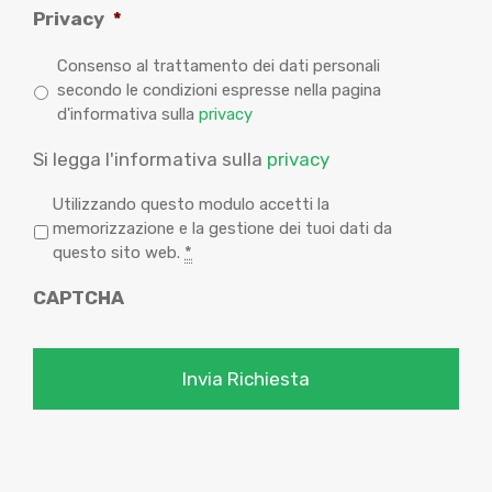
Privacy
*
Consenso al trattamento dei dati personali
secondo le condizioni espresse nella pagina
d'informativa sulla
privacy
Si legga l'informativa sulla
privacy
P
Utilizzando questo modulo accetti la
r
memorizzazione e la gestione dei tuoi dati da
i
questo sito web.
*
v
CAPTCHA
a
c
y
*