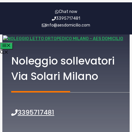
Vai
Chat now
al
3395717481
contenuto
info@aesdomicilio.com
MENU
Noleggio sollevatori
Via Solari Milano
3395717481